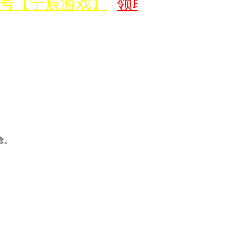
号【宁辰游戏】
领取价值500元
除。