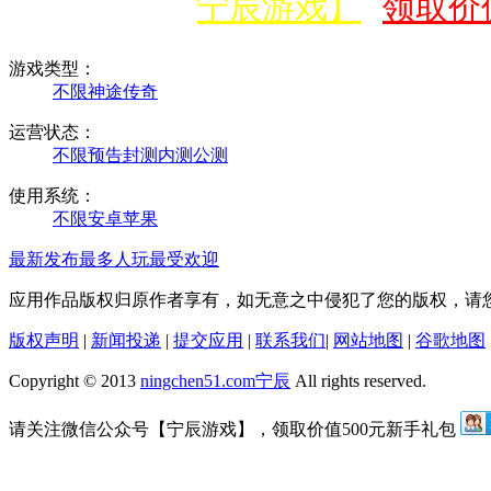
微信公众号【宁辰游戏】
领取价值
游戏类型：
不限
神途
传奇
运营状态：
不限
预告
封测
内测
公测
使用系统：
不限
安卓
苹果
最新发布
最多人玩
最受欢迎
应用作品版权归原作者享有，如无意之中侵犯了您的版权，请
版权声明
|
新闻投递
|
提交应用
|
联系我们
|
网站地图
|
谷歌地图
Copyright © 2013
ningchen51.com
宁辰
All rights reserved.
请关注微信公众号【宁辰游戏】，领取价值500元新手礼包