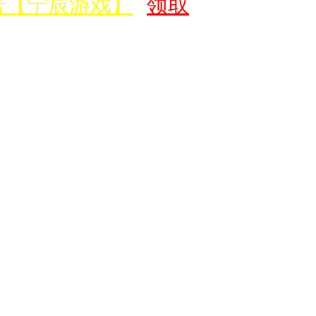
【宁辰游戏】
领取价值500元新