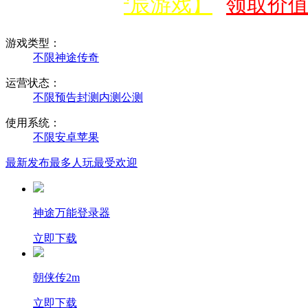
信公众号【宁辰游戏】
领取价值5
游戏类型：
不限
神途
传奇
运营状态：
不限
预告
封测
内测
公测
使用系统：
不限
安卓
苹果
最新发布
最多人玩
最受欢迎
神途万能登录器
立即下载
朝侠传2m
立即下载