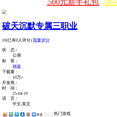
戏】
领取价值500元新手礼包
请
破天沉默专属三职业
10
(已有0人评分)
我要评分
状 态：
公测
标 签：
神途
下载量：
10万+
开发商：
时 间：
25-04-19
语 言：
中文,英文
热门游戏
更多