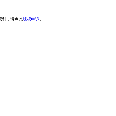
权利，请点此
版权申诉
。