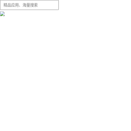
预告
下载
|
应用介绍
注：有任何疑问请在官网上查看或进群联系客服了解
（点击联系客服）
温馨提示：下载后请手动重新注册账号，WIFI登录提示进不
去游戏的请用流量登录游戏即可。
宁辰手游祝大家游戏愉快！
>>>今日手游开服表（点击查看）<<<
官方群号：（进群送豪礼）
>>>手游官方①群（满）<<<
>>>手游官方②群（点击进群）<<<