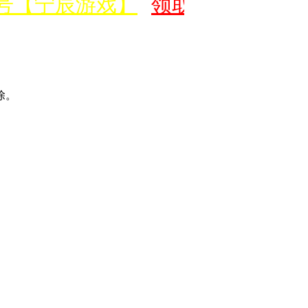
号【宁辰游戏】
领取价值500元
除。