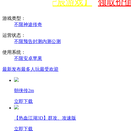
微信公众号【宁辰游戏】
领取价值
游戏类型：
不限
神途
传奇
运营状态：
不限
预告
封测
内测
公测
使用系统：
不限
安卓
苹果
最新发布
最多人玩
最受欢迎
朝侠传2m
立即下载
【热血江湖3D】群攻、攻速版
立即下载