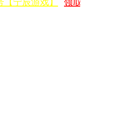
号【宁辰游戏】
领取价值500元新