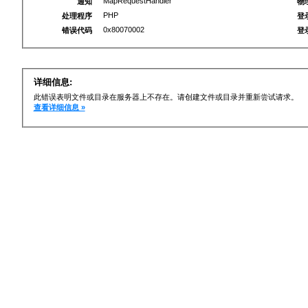
MapRequestHandler
通知
物
PHP
处理程序
登
0x80070002
错误代码
登
详细信息:
此错误表明文件或目录在服务器上不存在。请创建文件或目录并重新尝试请求。
查看详细信息 »