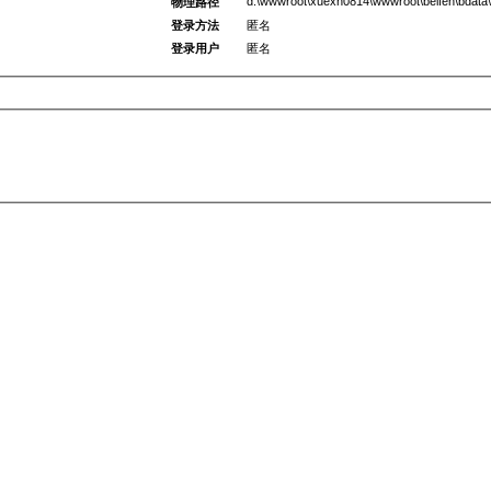
d:\wwwroot\xuexh0814\wwwroot\beifen\bdata
物理路径
登录方法
匿名
登录用户
匿名