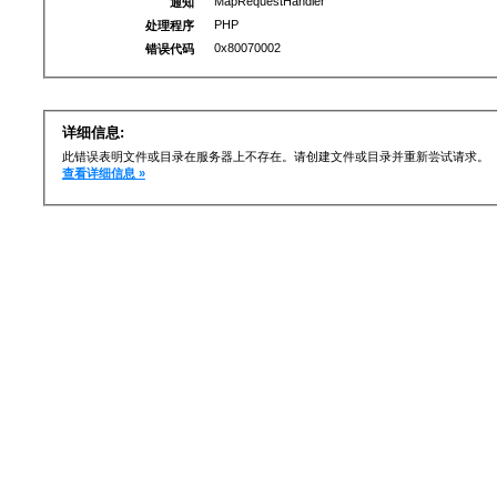
MapRequestHandler
通知
PHP
处理程序
0x80070002
错误代码
详细信息:
此错误表明文件或目录在服务器上不存在。请创建文件或目录并重新尝试请求。
查看详细信息 »