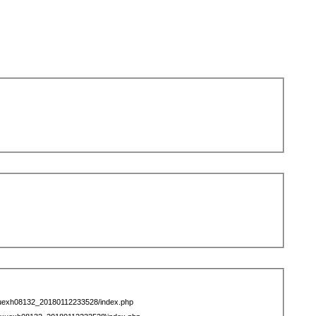
xuexh08132_20180112233528/index.php